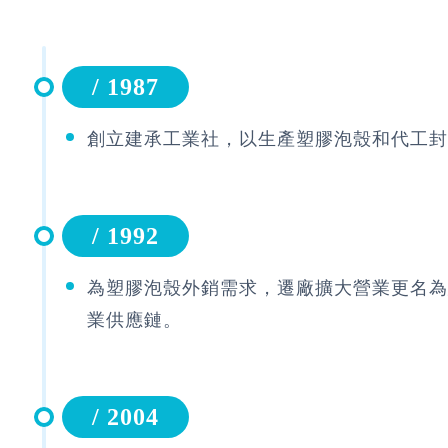
/ 1987
創立建承工業社，以生產塑膠泡殼和代工封
/ 1992
為塑膠泡殼外銷需求，遷廠擴大營業更名為建承企
業供應鏈。
/ 2004