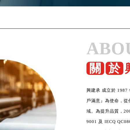
ABO
關
於
興建承 成立於 19
戶滿意』為使命，從
域。為提升品質，20
9001 及 IECQ QC