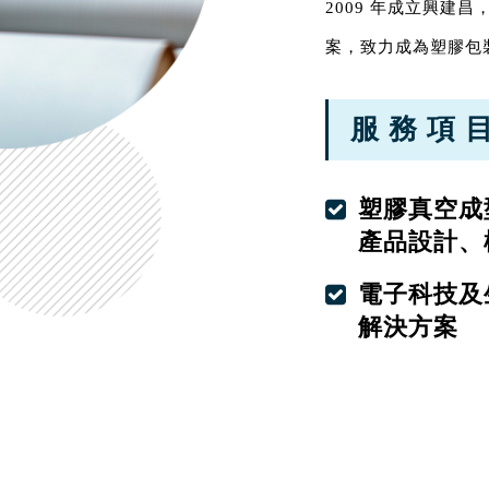
2009 年成立興建
案，致力成為塑膠包
服 務 項 
塑膠真空成
產品設計、
電子科技及
解決方案