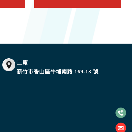
卡扣式上下盒
二廠
新竹市香山區牛埔南路 169-13 號