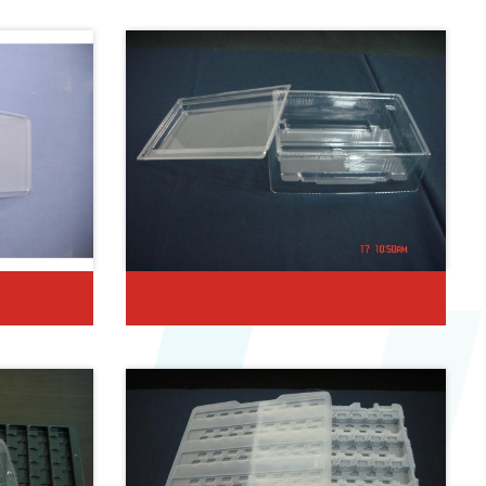
內扣式緩衝包裝盒