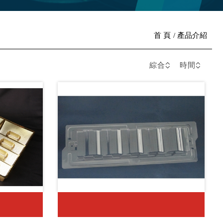
首 頁
產品介紹
綜合
時間
單片上下盒