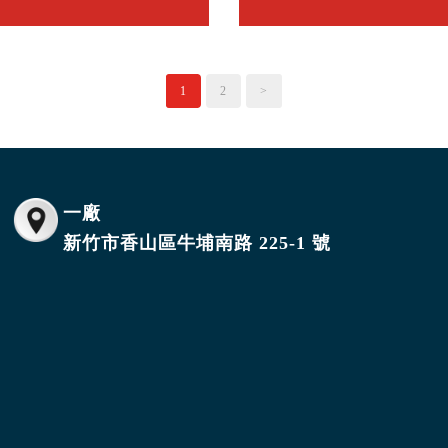
組合式上下盒
提籃式摺盒
1
2
>
一廠
新竹市香山區牛埔南路 225-1 號